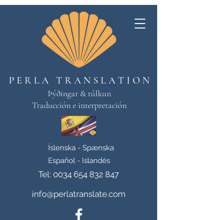
P E R L A T R A N S L A T I O N
Þýðingar & túlkun
Traducción e interpretación
Íslenska - Spænska
Español - Islandés
Tel:
0034 654 832 847
info@perlatranslate.com