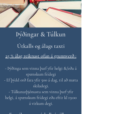
Þýðingar & Túlkun
Útkalls og álags taxti
25 % álag reiknast ofan á grunnverð :
- Þýðinga sem vinna þarf yfir helgi &/eða á
spænskum frídegi
- Ef þýdd orð fara yfir 500 á dag, til að mæta
skiladegi.
- Túlkunarþjónustu sem vinna þarf yfir
helgi, á spænskum frídegi eða eftir kl 19:00
á virkum degi.