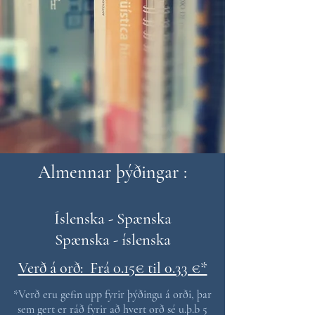
Almennar þýðingar :
Íslenska - Spænska
Spænska - íslenska
Verð á orð: Frá 0.15€ til 0.33 €*
*Verð eru gefin upp fyrir þýðingu á orði, þar
sem gert er ráð fyrir að hvert orð sé u.þ.b 5