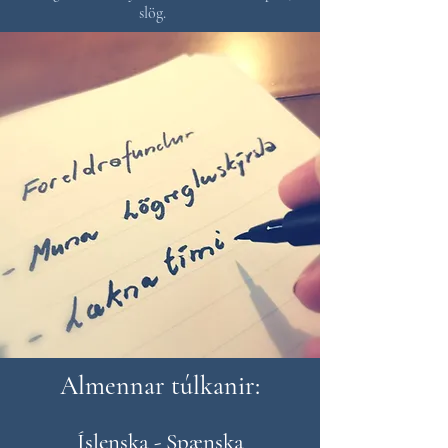
slög.
Almennar túlkanir:
Íslenska - Spænska