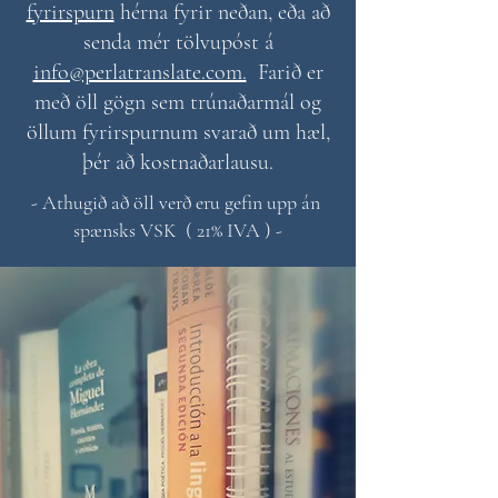
fyrirspurn
hérna fyrir neðan, eða að
senda mér tölvupóst á
info@perlatranslate.com.
Farið er
með öll gögn sem trúnaðarmál og
öllum fyrirspurnum svarað um hæl,
þér að kostnaðarlausu.
- Athugið að öll verð eru gefin upp án
spænsks VSK ( 21% IVA ) -