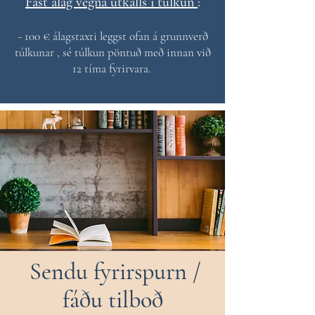
Fast álag vegna útkalls í túlkun
:
- 100 € álagstaxti leggst ofan á grunnverð
túlkunar , sé túlkun pöntuð með innan við
12 tíma fyrirvara.
Sendu fyrirspurn /
fáðu tilboð