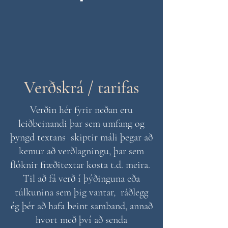
Verðskrá / tarifas
Verðin hér fyrir neðan eru
leiðbeinandi þar sem umfang og
þyngd textans skiptir máli þegar að
kemur að verðlagningu, þar sem
flóknir fræðitextar kosta t.d. meira.
Til að fá verð í þýðinguna eða
túlkunina sem þig vantar, ráðlegg
ég þér að hafa beint samband, annað
hvort með því að senda