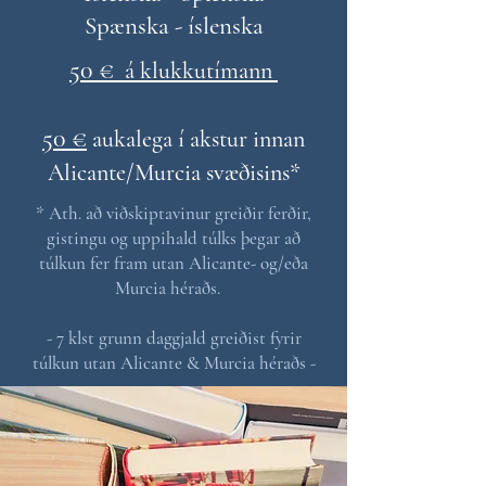
Spænska - íslenska
50 €
á klukkutímann
50 €
aukalega í akstur innan
Alicante/Murcia svæðisins*
* Ath. að viðskiptavinur greiðir ferðir,
gistingu og uppihald túlks þegar að
túlkun fer fram utan Alicante- og/eða
Murcia héraðs.
- 7 klst grunn daggjald greiðist fyrir
túlkun utan Alicante & Murcia héraðs -